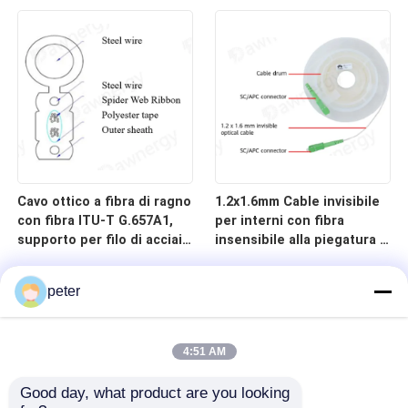
basse perdite di
inserimento
Cavo ottico a fibra di ragno
1.2x1.6mm Cable invisibile
con fibra ITU-T G.657A1,
per interni con fibra
supporto per filo di acciaio
insensibile alla piegatura e
da 0,4 mm e membro di
involucro TPU ignifugoso
resistenza per filo di
per applicazioni FTTH
peter
acciaio da 2,6 mm
4:51 AM
Good day, what product are you looking 