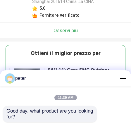
Shanghai 201614 China ,La CINA
5.0
Fornitore verificato
Osservi più
Ottieni il miglior prezzo per
96(144) Core SMC Outdoor
Distribution Cabinet per reti
peter
11:39 AM
Good day, what product are you looking 
Continua
for?