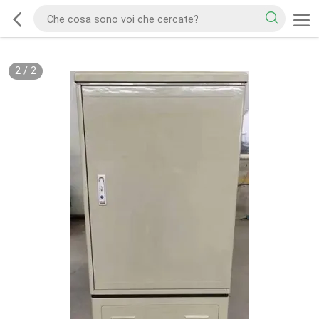
2
/
2