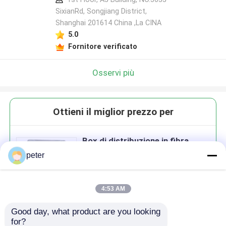
SixianRd, Songjiang District,
Shanghai 201614 China ,La CINA
5.0
Fornitore verificato
Osservi più
Ottieni il miglior prezzo per
Box di distribuzione in fibra
ottica a 48 nuclei
peter
4:53 AM
Good day, what product are you looking 
Continua
for?