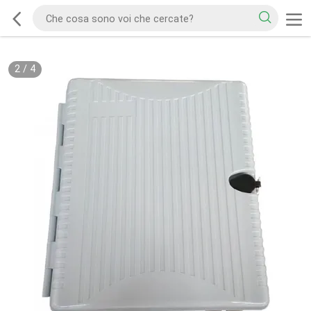
2
/
4