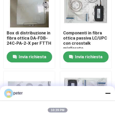
Circa noi
Giro della fabbrica
Box di distribuzione in
Componenti in fibra
fibra ottica DA-FDB-
ottica passiva LC/UPC
24C-PA-2-X per FTTH
con crosstalk
Controllo di qualità
migliorato
Invia richiesta
Invia richiesta
Contattici
Notizie
peter
Casi
10:39 PM
Richieda una citazione