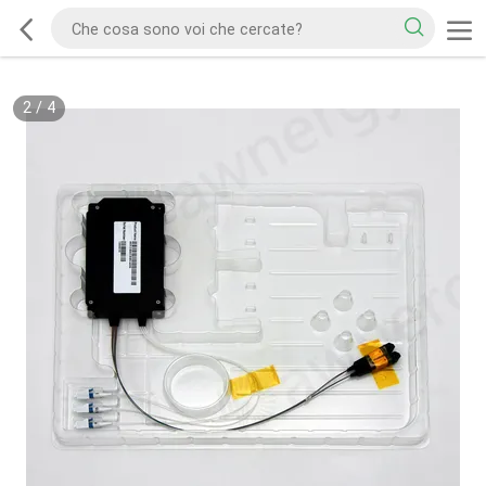
2
/
4