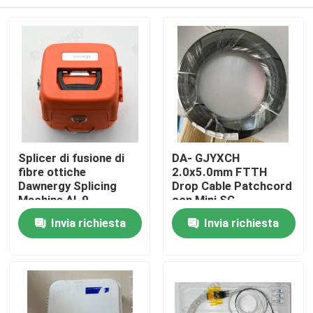
Splicer di fusione di
DA- GJYXCH
fibre ottiche
2.0x5.0mm FTTH
Dawnergy Splicing
Drop Cable Patchcord
Machine AI-9
con Mini SC
connettore
Casa
Invia richiesta
Invia richiesta
impermeabile e
connettore a tubo
Prodotti
Video