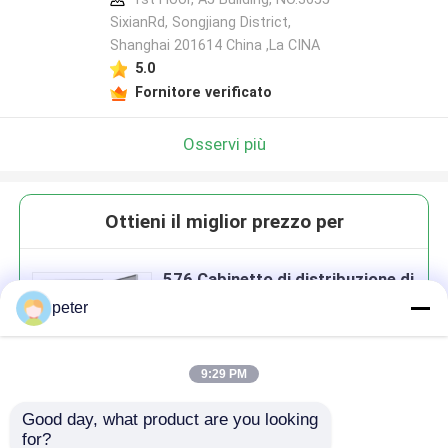
SixianRd, Songjiang District,
Shanghai 201614 China ,La CINA
5.0
Fornitore verificato
Osservi più
Ottieni il miglior prezzo per
576 Cabinetto di distribuzione di
fibre esterne a porta singola in
peter
acciaio
9:29 PM
Good day, what product are you looking 
Continua
for?