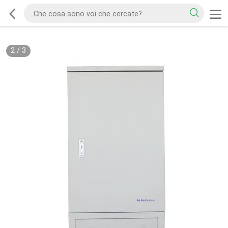
2
/
3