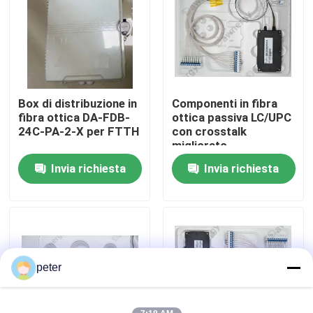
Circa noi
Giro della fabbrica
Box di distribuzione in
Componenti in fibra
fibra ottica DA-FDB-
ottica passiva LC/UPC
Controllo di qualità
24C-PA-2-X per FTTH
con crosstalk
migliorato
Invia richiesta
Invia richiesta
Contattici
Notizie
Casi
peter
Richieda una citazione