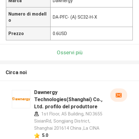
Marca
Dawnergy
Numero di modell
DA-PFC- (A) SC32-H-X
o
Prezzo
0.6USD
Osservi più
Circa noi
Dawnergy
Technologies(Shanghai) Co.,
Ltd. profilo del produttore
1st Floor, A5 Building, NO.3655
SixianRd, Songjiang District,
Shanghai 201614 China ,La CINA
5.0