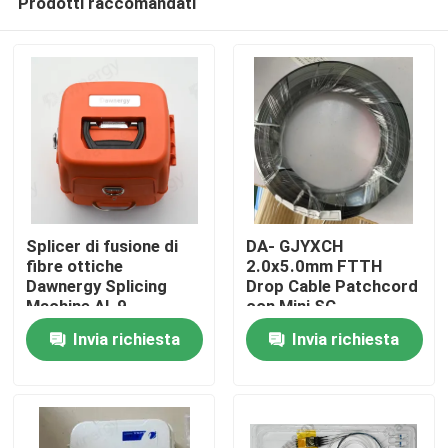
Prodotti raccomandati
Splicer di fusione di
DA- GJYXCH
fibre ottiche
2.0x5.0mm FTTH
Dawnergy Splicing
Drop Cable Patchcord
Machine AI-9
con Mini SC
Casa
connettore
Invia richiesta
Invia richiesta
impermeabile e
connettore a tubo
Prodotti
Video