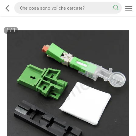
1
/
1