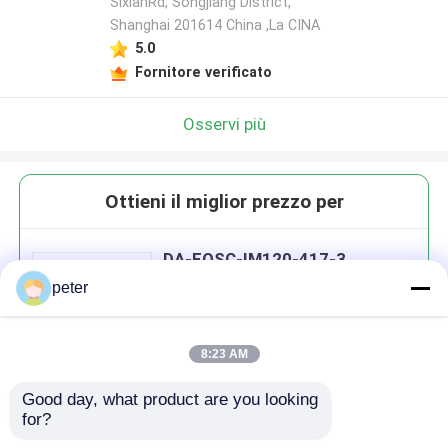
SixianRd, Songjiang District,
Shanghai 201614 China ,La CINA
5.0
Fornitore verificato
Osservi più
Ottieni il miglior prezzo per
DA-FOSC-IM120-417-3
Chiusura di fusione in fibra
peter
ottica di tipo cupola
8:23 AM
Good day, what product are you looking 
Continua
for?