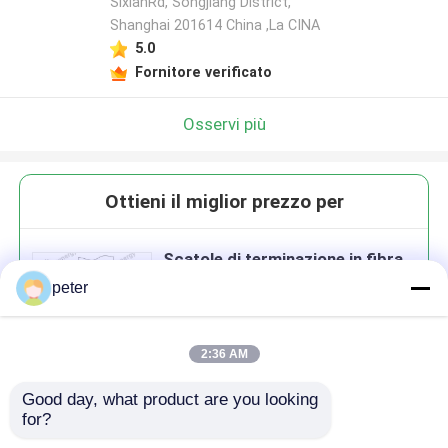
SixianRd, Songjiang District,
Shanghai 201614 China ,La CINA
5.0
Fornitore verificato
Osservi più
Ottieni il miglior prezzo per
Scatole di terminazione in fibra
ottica personalizzabili per
peter
soluzioni di rete personalizzate
MOQ： 1000
2:36 AM
Good day, what product are you looking 
Continua
for?