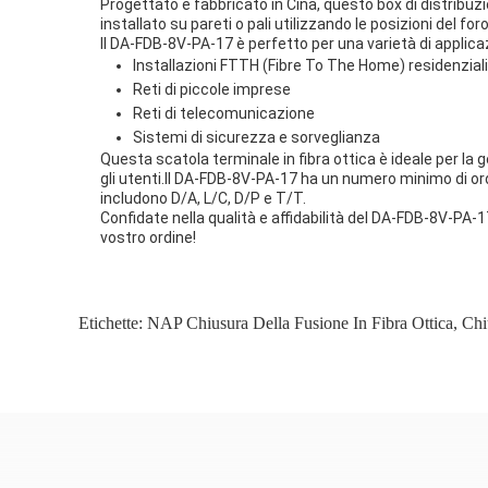
Progettato e fabbricato in Cina, questo box di distribu
installato su pareti o pali utilizzando le posizioni del fo
Il DA-FDB-8V-PA-17 è perfetto per una varietà di applicazi
Installazioni FTTH (Fibre To The Home) residenziali
Reti di piccole imprese
Reti di telecomunicazione
Sistemi di sicurezza e sorveglianza
Questa scatola terminale in fibra ottica è ideale per la ge
gli utenti.Il DA-FDB-8V-PA-17 ha un numero minimo di ordi
includono D/A, L/C, D/P e T/T.
Confidate nella qualità e affidabilità del DA-FDB-8V-PA-1
vostro ordine!
Etichette:
NAP Chiusura Della Fusione In Fibra Ottica
,
Chi