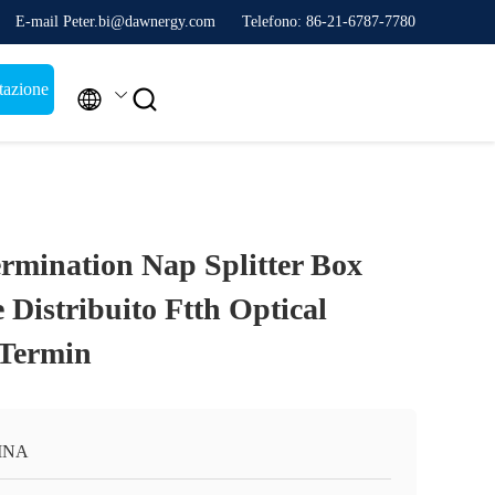
E-mail Peter.bi@dawnergy.com
Telefono: 86-21-6787-7780
tazione


ermination Nap Splitter Box
e Distribuito Ftth Optical
 Termin
INA