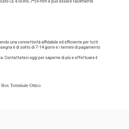
rtificato CE e ROHS.7*59 mm e può essere facilmente
tendo una connettività affidabile ed efficiente per tutti
egna è di solito di 7-14 giorni e i termini di pagamento
ca. Contattateci oggi per saperne di più e effettuare il
th Box Terminale Ottico