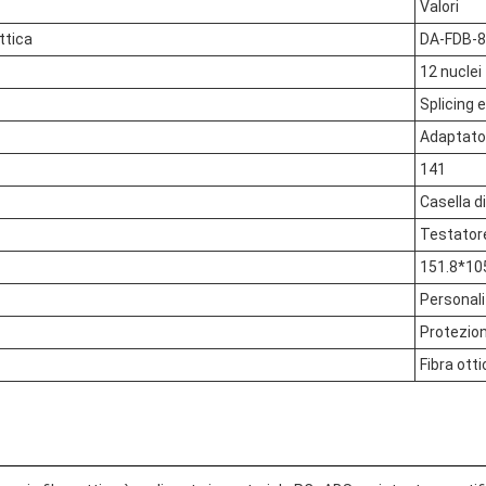
Valori
ttica
DA-FDB-8
12 nuclei
Splicing e
Adaptato
141
Casella di
Testatore
151.8*1
Personali
Protezio
Fibra ott