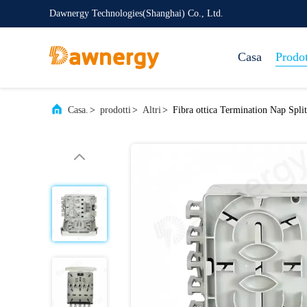
Dawnergy Technologies(Shanghai) Co., Ltd.
Casa
Prodot
Casa.
>
prodotti
>
Altri
>
Fibra ottica Termination Nap Spli