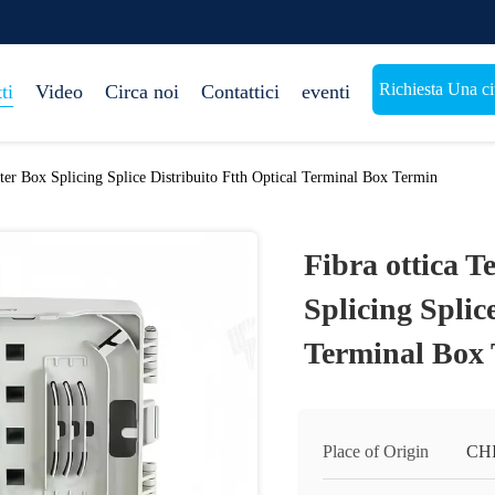
Richiesta Una ci
ti
Video
Circa noi
Contattici
eventi
tter Box Splicing Splice Distribuito Ftth Optical Terminal Box Termin
Fibra ottica T
Splicing Splic
Terminal Box
Place of Origin
CH