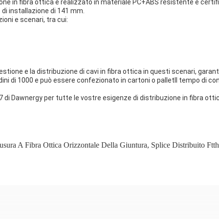
zione in fibra ottica è realizzato in materiale PC+ABS resistente e ce
ro di installazione di 141 mm.
oni e scenari, tra cui:
stione e la distribuzione di cavi in fibra ottica in questi scenari, garan
ni di 1000 e può essere confezionato in cartoni o palletIl tempo di cons
7 di Dawnergy per tutte le vostre esigenze di distribuzione in fibra otti
usura A Fibra Ottica Orizzontale Della Giuntura
,
Splice Distribuito Ft