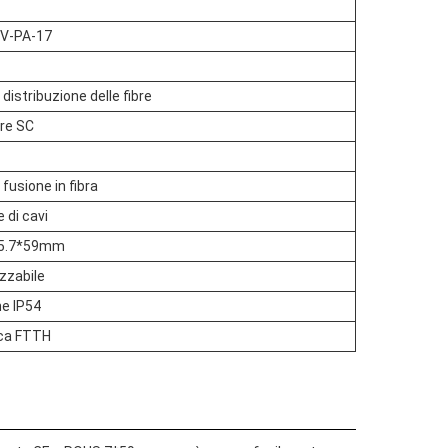
V-PA-17
 distribuzione delle fibre
re SC
 fusione in fibra
 di cavi
05.7*59mm
zzabile
ne IP54
ica FTTH