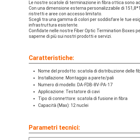
Le nostre scatole di terminazione in fibra ottica sono ad
Con una dimensione esterna personalizzabile di 151,8*105
ristretti e aree con accesso limitato.
Scegli tra una gamma di colori per soddisfare le tue esi
infrastruttura esistente.
Confidate nelle nostre Fiber Optic Termination Boxes per f
saperne di più sui nostri prodotti e servizi.
Caratteristiche:
Nome del prodotto: scatola di distribuzione delle fi
Installazione: Montaggio a parete/pali
Numero di modello: DA-FDB-8V-PA-17
Applicazione: Testatore di cavi
Tipo di connettore: scatola di fusione in fibra
Capacità (Max): 12 nuclei
Parametri tecnici: