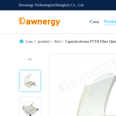
Dawnergy Technologies(Shanghai) Co., Ltd.
Casa
Prodot
Casa.
>
prodotti
>
Altri
>
Capacità elevata FTTH Fiber Opti