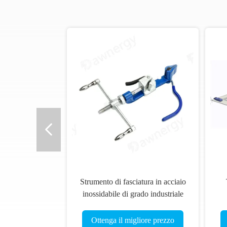
Strumento di fasciatura in acciaio
inossidabile di grado industriale
per lo strappaggio del filo per il
taglio superiore del filo di
Ottenga il migliore prezzo