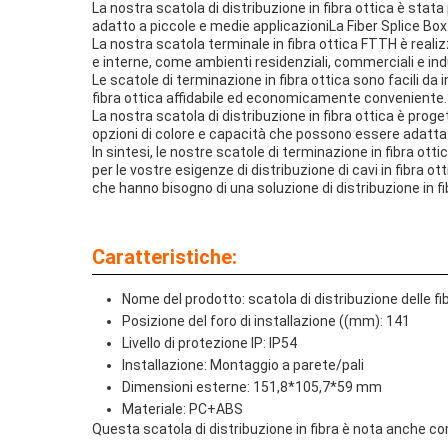
La nostra scatola di distribuzione in fibra ottica è stata
adatto a piccole e medie applicazioniLa Fiber Splice Box 
La nostra scatola terminale in fibra ottica FTTH è realiz
e interne, come ambienti residenziali, commerciali e indu
Le scatole di terminazione in fibra ottica sono facili da i
fibra ottica affidabile ed economicamente conveniente.So
La nostra scatola di distribuzione in fibra ottica è proge
opzioni di colore e capacità che possono essere adattat
In sintesi, le nostre scatole di terminazione in fibra ott
per le vostre esigenze di distribuzione di cavi in fibra ott
che hanno bisogno di una soluzione di distribuzione in fi
Caratteristiche:
Nome del prodotto: scatola di distribuzione delle fi
Posizione del foro di installazione ((mm): 141
Livello di protezione IP: IP54
Installazione: Montaggio a parete/pali
Dimensioni esterne: 151,8*105,7*59 mm
Materiale: PC+ABS
Questa scatola di distribuzione in fibra è nota anche com