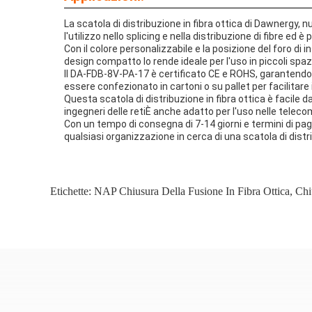
La scatola di distribuzione in fibra ottica di Dawnergy,
l'utilizzo nello splicing e nella distribuzione di fibre e
Con il colore personalizzabile e la posizione del foro di 
design compatto lo rende ideale per l'uso in piccoli spa
Il DA-FDB-8V-PA-17 è certificato CE e ROHS, garantendo c
essere confezionato in cartoni o su pallet per facilitare 
Questa scatola di distribuzione in fibra ottica è facile d
ingegneri delle retiÈ anche adatto per l'uso nelle telecom
Con un tempo di consegna di 7-14 giorni e termini di pa
qualsiasi organizzazione in cerca di una scatola di distrib
Etichette:
NAP Chiusura Della Fusione In Fibra Ottica
,
Chi