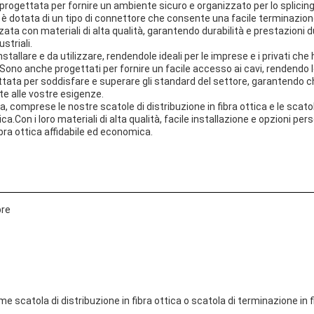
 progettata per fornire un ambiente sicuro e organizzato per lo splicing e
è dotata di un tipo di connettore che consente una facile terminazione e
zata con materiali di alta qualità, garantendo durabilità e prestazioni 
striali.
nstallare e da utilizzare, rendendole ideali per le imprese e i privati che
no anche progettati per fornire un facile accesso ai cavi, rendendo le
ttata per soddisfare e superare gli standard del settore, garantendo che 
e alle vostre esigenze.
ica, comprese le nostre scatole di distribuzione in fibra ottica e le scato
ica.Con i loro materiali di alta qualità, facile installazione e opzioni pe
bra ottica affidabile ed economica.
bre
e scatola di distribuzione in fibra ottica o scatola di terminazione in f