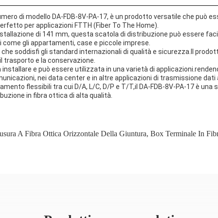
 numero di modello DA-FDB-8V-PA-17, è un prodotto versatile che può ess
d è perfetto per applicazioni FTTH (Fiber To The Home).
installazione di 141 mm, questa scatola di distribuzione può essere faci
zi come gli appartamenti, case e piccole imprese.
he soddisfi gli standard internazionali di qualità e sicurezza.Il prodo
il trasporto e la conservazione.
a installare e può essere utilizzata in una varietà di applicazioni.rende
unicazioni, nei data center e in altre applicazioni di trasmissione dati 
gamento flessibili tra cui D/A, L/C, D/P e T/T,il DA-FDB-8V-PA-17 è un
uzione in fibra ottica di alta qualità.
usura A Fibra Ottica Orizzontale Della Giuntura
,
Box Terminale In Fibr