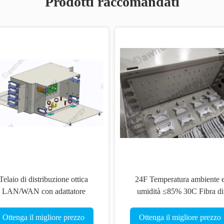
Prodotti raccomandati
Telaio di distribuzione ottica
24F Temperatura ambiente 
LAN/WAN con adattatore
umidità ≤85% 30C Fibra di
SC/APC e opzioni Nero o
distribuzione
Ottenga il migliore prezzo
Ottenga il migliore prezzo