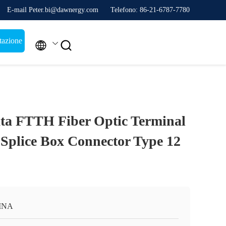
E-mail Peter.bi@dawnergy.com
Telefono: 86-21-6787-7780
tazione


ata FTTH Fiber Optic Terminal
 Splice Box Connector Type 12
INA