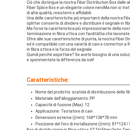
Ciò che distingue la nostra Fiber Distribution Box dalle 
Fiber Splice Box e un elegante colore neroMa non si tra
di alta qualità, resistenti e affidabili.
Una delle caratteristiche più importanti della nostra Fib
splitter consente di dividere e distribuire il segnale in fi
Ma forse la caratteristica più impressionante della nost
terminazione in fibra ottica con facilitàSia che lavoriate
Oltre alle sue caratteristiche di punta, la nostra Fibe
ed è compatibile con una varietà di cavi e connettori a fi
in fibra ottica e la forza del segnale.
Quindi perché aspettare? Se avete bisogno di una soluzion
e sperimentate la differenza da soli!
Caratteristiche:
Nome del prodotto: scatola di distribuzione delle fi
Materiale dell'alloggiamento: PP
Capacità di fusione (Max): 12
Applicazione: Testatore di cavi
Dimensioni esterne ((mm): 168*138*78 mm
Posizione del foro di installazione ((mm): 81*124 
Box di distribuzione in fibra ottica, FTTH Fiber Optic T