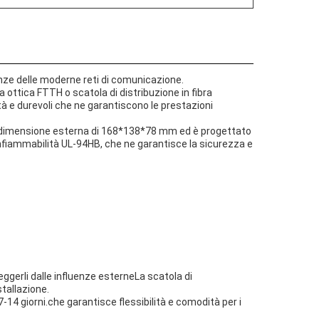
enze delle moderne reti di comunicazione.
a ottica FTTH o scatola di distribuzione in fibra
lità e durevoli che ne garantiscono le prestazioni
una dimensione esterna di 168*138*78 mm ed è progettato
i infiammabilità UL-94HB, che ne garantisce la sicurezza e
eggerli dalle influenze esterneLa scatola di
stallazione.
-14 giorni.che garantisce flessibilità e comodità per i