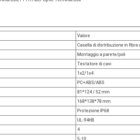
Valore
Casella di distribuzione in fibra 
Montaggio a parete/poli
Testatore di cavi
1x2/1x4
PC+ABS/ABS
81*124 / 52 mm
168*138*78 mm
Protezione IP68
UL-94HB
4
5-10