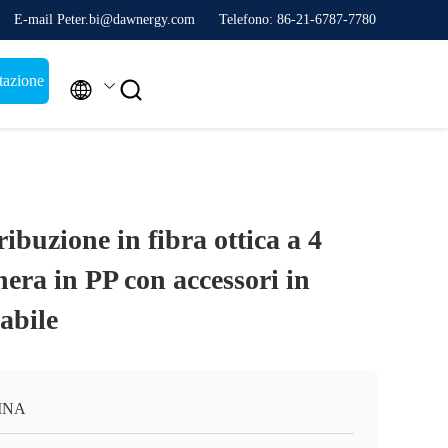
E-mail Peter.bi@dawnergy.com
Telefono: 86-21-6787-7780
tazione


ribuzione in fibra ottica a 4
nera in PP con accessori in
dabile
INA