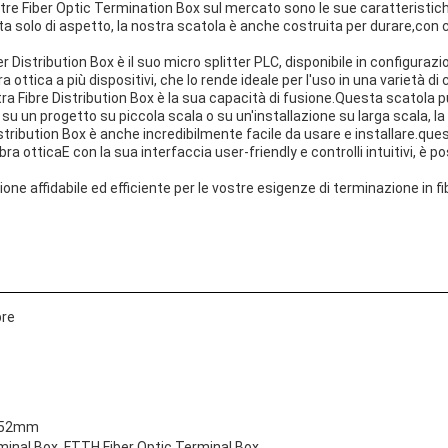
altre Fiber Optic Termination Box sul mercato sono le sue caratteristic
tta solo di aspetto, la nostra scatola è anche costruita per durare,con
er Distribution Box è il suo micro splitter PLC, disponibile in configur
bra ottica a più dispositivi, che lo rende ideale per l'uso in una varietà di
ra Fibre Distribution Box è la sua capacità di fusione.Questa scatola p
 su un progetto su piccola scala o su un'installazione su larga scala, la 
r Distribution Box è anche incredibilmente facile da usare e installar
bra otticaE con la sua interfaccia user-friendly e controlli intuitivi, è
e affidabile ed efficiente per le vostre esigenze di terminazione in fib
bre
/ 52mm
erminal Box, FTTH Fiber Optic Terminal Box