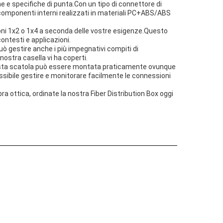
he e specifiche di punta.Con un tipo di connettore di
 componenti interni realizzati in materiali PC+ABS/ABS
azioni 1x2 o 1x4 a seconda delle vostre esigenze.Questo
 contesti e applicazioni.
uò gestire anche i più impegnativi compiti di
nostra casella vi ha coperti.
e.questa scatola può essere montata praticamente ovunque
 possibile gestire e monitorare facilmente le connessioni
ra ottica, ordinate la nostra Fiber Distribution Box oggi