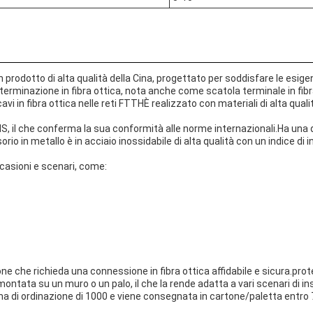
rodotto di alta qualità della Cina, progettato per soddisfare le esig
di terminazione in fibra ottica, nota anche come scatola terminale in fibr
cavi in fibra ottica nelle reti FTTHÈ realizzato con materiali di alta qua
 ROHS, il che conferma la sua conformità alle norme internazionali.Ha 
orio in metallo è in acciaio inossidabile di alta qualità con un indice d
ccasioni e scenari, come:
one che richieda una connessione in fibra ottica affidabile e sicura.prot
 montata su un muro o un palo, il che la rende adatta a vari scenari di in
ima di ordinazione di 1000 e viene consegnata in cartone/paletta entro 7