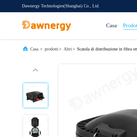
Dawnergy Technologies(Shanghai) Co., Ltd.
Casa
Prodot
Casa.
>
prodotti
>
Altri
>
Scatola di distribuzione in fibra ot