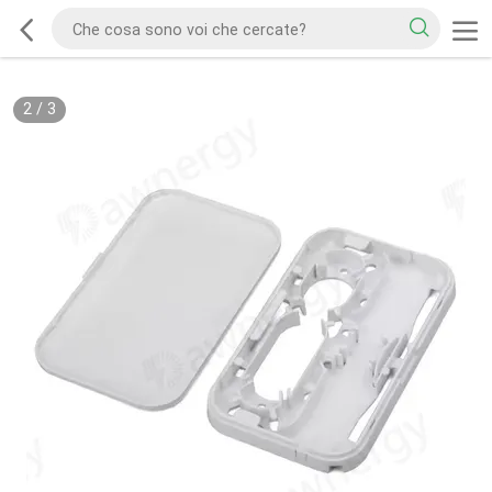
2
/
3