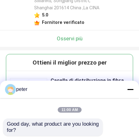
SixianRd, Songjiang District,
Shanghai 201614 China ,La CINA
5.0
Fornitore verificato
Osservi più
Ottieni il miglior prezzo per
Casella di distribuzione in fibra
ottica DA-FDB-1E-A-8 in
peter
materiale ABS
11:00 AM
Good day, what product are you looking 
Continua
for?