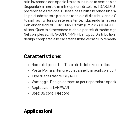
stia lavorando con spazio limitato in un data center o che
Disponibile in nero o in altre opzioni di colore, il DA-O
preferenze estetiche. Questa flessibilità lo rende una s
Il tipo di adattatore per questo telaio di distribuzione
tua infrastruttura di rete esistente, riducendo la necess
Con dimensioni di 580x300x219 mm (L x P x A), il DA-ODFU
ottica. Questa dimensione è ideale per reti di medie e g
Nel complesso, il DA-ODFU 144F Fiber Optic Distribution Fr
design compatto e le caratteristiche versatili lo rendon
Caratteristiche:
Nome del prodotto: Telaio di distribuzione ottica
Porta: Porta anteriore con pannello in acrilico e por
Tipo di adattatore: SC/APC
Vantaggio: Design compatto per risparmiare spazi
Applicazioni: LAN/WAN
Core: 96 core-144 core
Applicazioni: