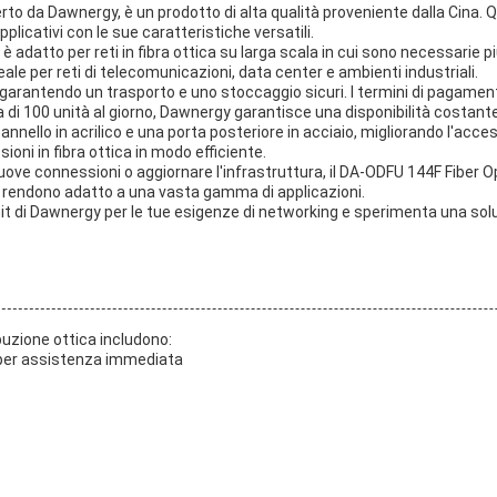
rto da Dawnergy, è un prodotto di alta qualità proveniente dalla Cina. Qu
plicativi con le sue caratteristiche versatili.
adatto per reti in fibra ottica su larga scala in cui sono necessarie p
eale per reti di telecomunicazioni, data center e ambienti industriali.
o, garantendo un trasporto e uno stoccaggio sicuri. I termini di pagame
itura di 100 unità al giorno, Dawnergy garantisce una disponibilità costa
nnello in acrilico e una porta posteriore in acciaio, migliorando l'acce
oni in fibra ottica in modo efficiente.
nuove connessioni o aggiornare l'infrastruttura, il DA-ODFU 144F Fiber Op
o rendono adatto a una vasta gamma di applicazioni.
it di Dawnergy per le tue esigenze di networking e sperimenta una soluzi
ribuzione ottica includono:
 7 per assistenza immediata