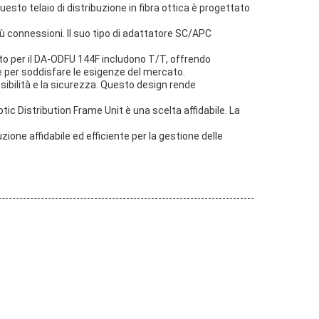
esto telaio di distribuzione in fibra ottica è progettato
iù connessioni. Il suo tipo di adattatore SC/APC
nto per il DA-ODFU 144F includono T/T, offrendo
nte per soddisfare le esigenze del mercato.
ssibilità e la sicurezza. Questo design rende
tic Distribution Frame Unit è una scelta affidabile. La
one affidabile ed efficiente per la gestione delle