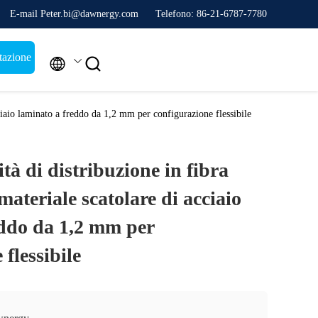
E-mail Peter.bi@dawnergy.com
Telefono: 86-21-6787-7780
tazione


iaio laminato a freddo da 1,2 mm per configurazione flessibile
 di distribuzione in fibra
materiale scatolare di acciaio
eddo da 1,2 mm per
flessibile