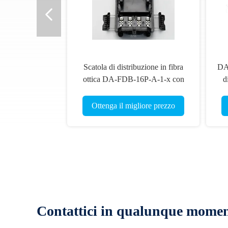
Scatola di distribuzione in fibra
DA
ottica DA-FDB-16P-A-1-x con
d
splitter PLC a cassetta e supporto
per cavo esterno ODB
Ottenga il migliore prezzo
Contattici in qualunque mome