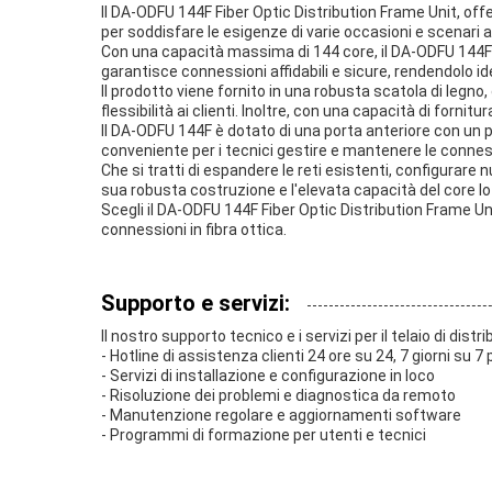
Il DA-ODFU 144F Fiber Optic Distribution Frame Unit, offe
per soddisfare le esigenze di varie occasioni e scenari ap
Con una capacità massima di 144 core, il DA-ODFU 144F è 
garantisce connessioni affidabili e sicure, rendendolo id
Il prodotto viene fornito in una robusta scatola di legn
flessibilità ai clienti. Inoltre, con una capacità di forn
Il DA-ODFU 144F è dotato di una porta anteriore con un pa
conveniente per i tecnici gestire e mantenere le connessi
Che si tratti di espandere le reti esistenti, configurare 
sua robusta costruzione e l'elevata capacità del core l
Scegli il DA-ODFU 144F Fiber Optic Distribution Frame Un
connessioni in fibra ottica.
Supporto e servizi:
Il nostro supporto tecnico e i servizi per il telaio di dist
- Hotline di assistenza clienti 24 ore su 24, 7 giorni su
- Servizi di installazione e configurazione in loco
- Risoluzione dei problemi e diagnostica da remoto
- Manutenzione regolare e aggiornamenti software
- Programmi di formazione per utenti e tecnici