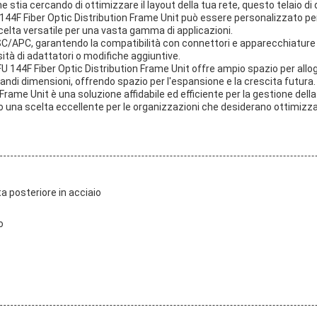
 stia cercando di ottimizzare il layout della tua rete, questo telaio di 
DFU 144F Fiber Optic Distribution Frame Unit può essere personalizzato pe
celta versatile per una vasta gamma di applicazioni.
 è SC/APC, garantendo la compatibilità con connettori e apparecchiature
ità di adattatori o modifiche aggiuntive.
 144F Fiber Optic Distribution Frame Unit offre ampio spazio per alloggi
randi dimensioni, offrendo spazio per l'espansione e la crescita futura.
ame Unit è una soluzione affidabile ed efficiente per la gestione della t
o una scelta eccellente per le organizzazioni che desiderano ottimizzare
ta posteriore in acciaio
o