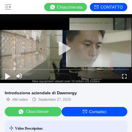
Chiacchierata
CONTATTO
Introduzione aziendale di Dawnergy
Altri video
September 27, 2020
Chiacchierare
Contattici
Video Description: