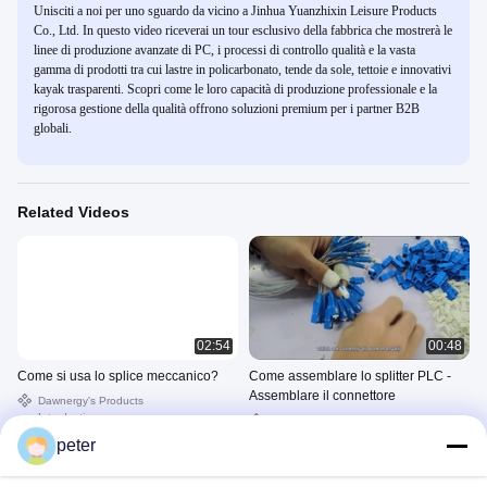
Unisciti a noi per uno sguardo da vicino a Jinhua Yuanzhixin Leisure Products
Co., Ltd. In questo video riceverai un tour esclusivo della fabbrica che mostrerà le
linee di produzione avanzate di PC, i processi di controllo qualità e la vasta
gamma di prodotti tra cui lastre in policarbonato, tende da sole, tettoie e innovativi
kayak trasparenti. Scopri come le loro capacità di produzione professionale e la
rigorosa gestione della qualità offrono soluzioni premium per i partner B2B
globali.
Related Videos
02:54
00:48
Come si usa lo splice meccanico?
Come assemblare lo splitter PLC -
Assemblare il connettore
Dawnergy's Products
Introduction
Production Process And
Installation Operations Of
March 28, 2024
peter
Optical Fiber Products
June 07, 2022