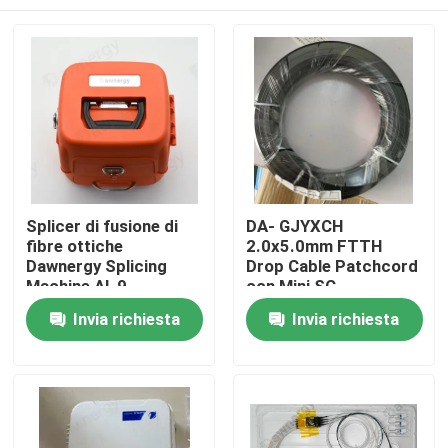
Splicer di fusione di
DA- GJYXCH
fibre ottiche
2.0x5.0mm FTTH
Dawnergy Splicing
Drop Cable Patchcord
Machine AI-9
con Mini SC
connettore
Casa
Invia richiesta
Invia richiesta
impermeabile e
connettore a tubo
Prodotti
Video