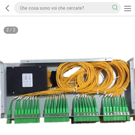
2
/
2