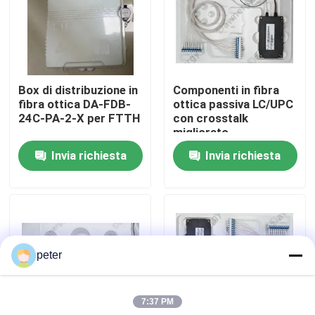
Circa noi
Giro della fabbrica
Box di distribuzione in
Componenti in fibra
fibra ottica DA-FDB-
ottica passiva LC/UPC
24C-PA-2-X per FTTH
con crosstalk
Controllo di qualità
migliorato
Invia richiesta
Invia richiesta
Contattici
Notizie
peter
Casi
7:37 PM
Richieda una citazione