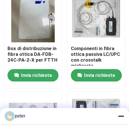
Circa noi
Giro della fabbrica
Box di distribuzione in
Componenti in fibra
Controllo di qualità
fibra ottica DA-FDB-
ottica passiva LC/UPC
24C-PA-2-X per FTTH
con crosstalk
migliorato
Contattici
Invia richiesta
Invia richiesta
Notizie
Casi
peter
Richieda una citazione