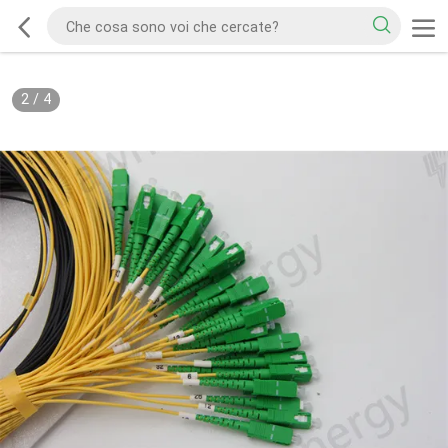
2
/
4