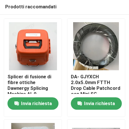
Prodotti raccomandati
Splicer di fusione di
DA- GJYXCH
fibre ottiche
2.0x5.0mm FTTH
Dawnergy Splicing
Drop Cable Patchcord
Casa
Machine AI-9
con Mini SC
connettore
Invia richiesta
Invia richiesta
impermeabile e
Prodotti
connettore a tubo
Video