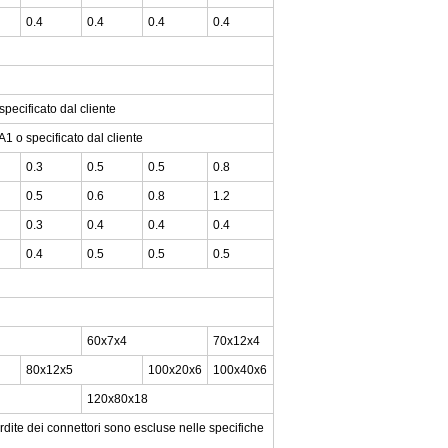
0.4
0.4
0.4
0.4
 specificato dal cliente
1 o specificato dal cliente
0.3
0.5
0.5
0.8
0.5
0.6
0.8
1.2
0.3
0.4
0.4
0.4
0.4
0.5
0.5
0.5
60x7x4
70x12x4
80x12x5
100x20x6
100x40x6
120x80x18
rdite dei connettori sono escluse nelle specifiche