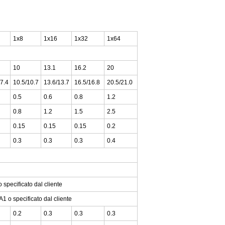
1x8
1x16
1x32
1x64
10
13.1
16.2
20
/7.4
10.5/10.7
13.6/13.7
16.5/16.8
20.5/21.0
0.5
0.6
0.8
1.2
0.8
1.2
1.5
2.5
0.15
0.15
0.15
0.2
0.3
0.3
0.3
0.4
o specificato dal cliente
1 o specificato dal cliente
0.2
0.3
0.3
0.3