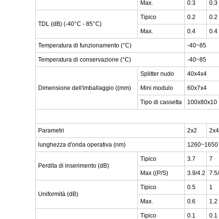
Max.
0.3
0.3
Tipico
0.2
0.2
TDL (dB) (-40°C - 85°C)
Max.
0.4
0.4
Temperatura di funzionamento (°C)
-40~85
Temperatura di conservazione (°C)
-40~85
Splitter nudo
40x4x4
Dimensione dell'imballaggio ((mm)
Mini modulo
60x7x4
Tipo di cassetta
100x80x10
Parametri
2x2
2x4
lunghezza d'onda operativa (nm)
1260~1650
Tipico
3.7
7
Perdita di inserimento (dB)
Max ((P/S)
3.9/4.2
7.5
Tipico
0.5
1
Uniformità (dB)
Max.
0.6
1.2
Tipico
0.1
0.1