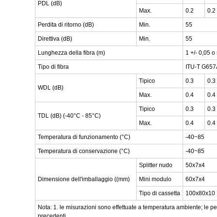
PDL (dB)
Max.
0.2
0.2
Perdita di ritorno (dB)
Min.
55
Direttiva (dB)
Min.
55
Lunghezza della fibra (m)
1 +/- 0,05 o
Tipo di fibra
ITU-T G657A
Tipico
0.3
0.3
WDL (dB)
Max.
0.4
0.4
Tipico
0.3
0.3
TDL (dB) (-40°C - 85°C)
Max.
0.4
0.4
Temperatura di funzionamento (°C)
-40~85
Temperatura di conservazione (°C)
-40~85
Splitter nudo
50x7x4
Dimensione dell'imballaggio ((mm)
Mini modulo
60x7x4
Tipo di cassetta
100x80x10
Nota: 1. le misurazioni sono effettuate a temperatura ambiente; le pe
precedenti.