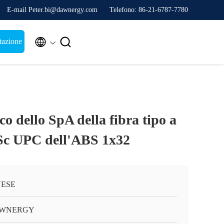
E-mail Peter.bi@dawnergy.com
Telefono: 86-21-6787-7780


tazione
co dello SpA della fibra tipo a
o Sc UPC dell'ABS 1x32
NESE
WNERGY