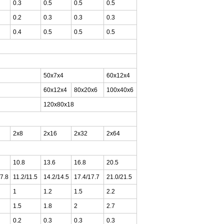
0.3
0.5
0.5
0.5
0.2
0.3
0.3
0.3
0.4
0.5
0.5
0.5
50x7x4
60x12x4
60x12x4
80x20x6
100x40x6
120x80x18
2x8
2x16
2x32
2x64
10.8
13.6
16.8
20.5
/7.8
11.2/11.5
14.2/14.5
17.4/17.7
21.0/21.5
1
1.2
1.5
2.2
1.5
1.8
2
2.7
0.2
0.3
0.3
0.3