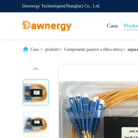
Dawnergy Technologies(Shanghai) Co., Ltd.
Casa
Prodot
Casa.
>
prodotti
>
Componenti passive a fibra ottica
>
separ