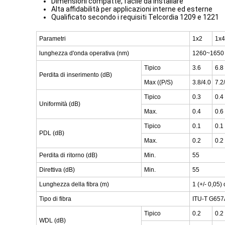
Dimensioni compatte, facile da installare
Alta affidabilità per applicazioni interne ed esterne
Qualificato secondo i requisiti Telcordia 1209 e 1221
Parametri
1x2
1x4
lunghezza d'onda operativa (nm)
1260~1650
Tipico
3.6
6.8
Perdita di inserimento (dB)
Max ((P/S)
3.8/4.0
7.2
Tipico
0.3
0.4
Uniformità (dB)
Max.
0.4
0.6
Tipico
0.1
0.1
PDL (dB)
Max.
0.2
0.2
Perdita di ritorno (dB)
Min.
55
Direttiva (dB)
Min.
55
Lunghezza della fibra (m)
1 (+/- 0,05) 
Tipo di fibra
ITU-T G657A
Tipico
0.2
0.2
WDL (dB)