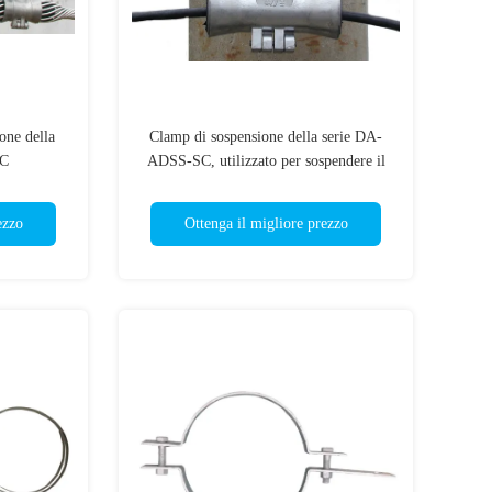
one della
Clamp di sospensione della serie DA-
SC
ADSS-SC, utilizzato per sospendere il
cavo ADSS, facile da installare
ezzo
Ottenga il migliore prezzo