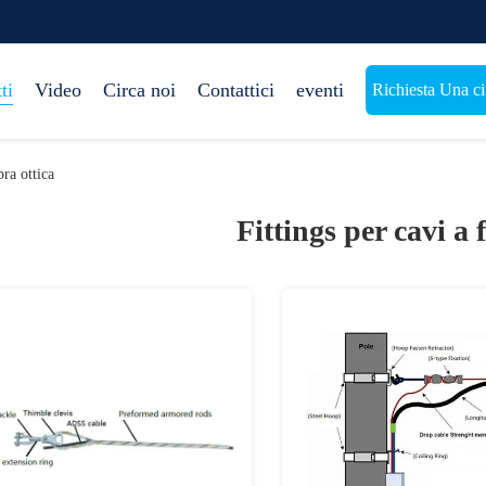
ti
Video
Circa noi
Contattici
eventi
Richiesta Una ci
bra ottica
Fittings per cavi a 