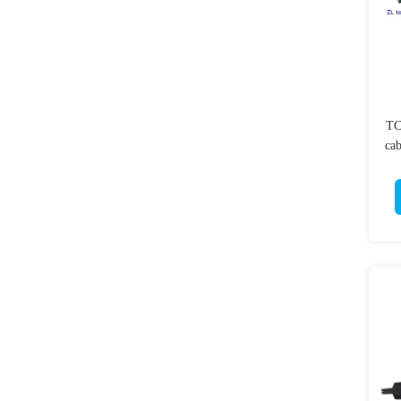
TCT
cab