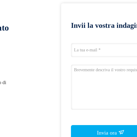
Invii la vostra indag
nto
o di
Invia ora