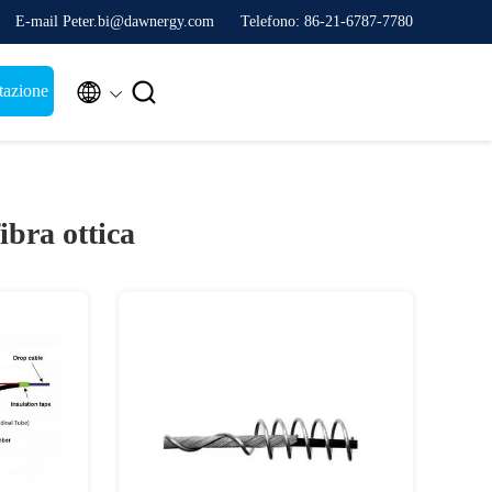
E-mail Peter.bi@dawnergy.com
Telefono: 86-21-6787-7780


tazione
fibra ottica