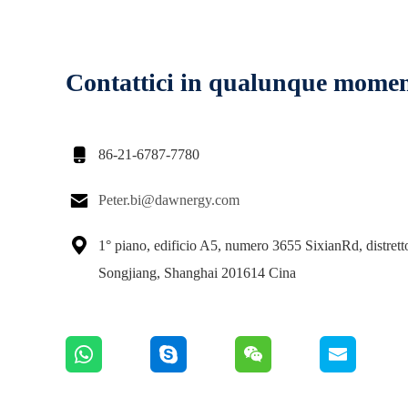
Contattici in qualunque mome

86-21-6787-7780

Peter.bi@dawnergy.com

1° piano, edificio A5, numero 3655 SixianRd, distrett
Songjiang, Shanghai 201614 Cina