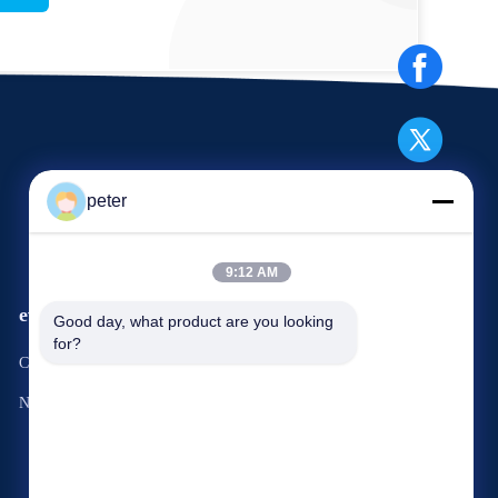
peter
9:12 AM
eventi
Good day, what product are you looking 
Richiesta Una citazione
for?
Casi
Telefono: 86-21-6787-7780
Notizie
Fax: 86-21-6787-7575



