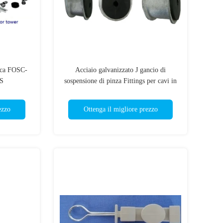
tica FOSC-
Acciaio galvanizzato J gancio di
S
sospensione di pinza Fittings per cavi in
fibra ottica
ezzo
Ottenga il migliore prezzo