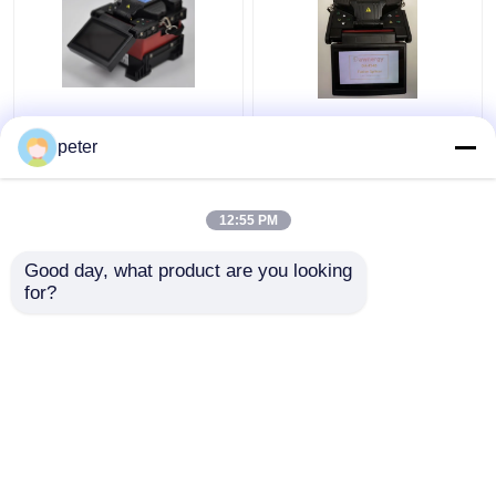
Splicer di fusione a
Progetto FTTH Fusion
fibra ottica
Splicer rete CATV rete
peter
completamente
PON
automatizzato
compatto con monitor
12:55 PM
Miglior prezzo
Miglior prezzo
LCD a colori
Good day, what product are you looking 
for?
Contattaci
Contattaci
Osservi più
Casa
Circa noi
Contattaci
Desktop Site
Mappa del sito
Politica sulla privacy