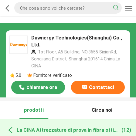
Dawnergy Technologies(Shanghai) Co.,
Ltd.
1st Floor, A5 Building, NO.3655 SixianRd,
Songjiang District, Shanghai 201614 China,La
CINA
5.0
Fornitore verificato
chiamare ora
Contattaci
prodotti
Circa noi
La CINA Attrezzature di prova in fibra ottica
(12)