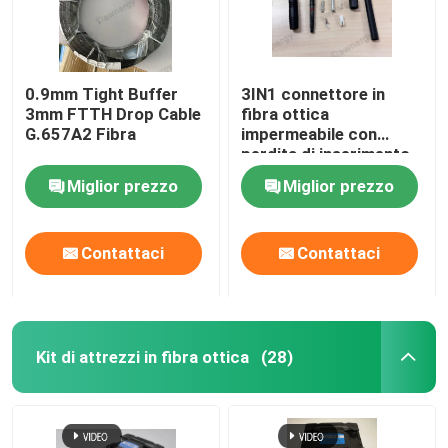
0.9mm Tight Buffer
3IN1 connettore in
3mm FTTH Drop Cable
fibra ottica
G.657A2 Fibra
impermeabile con
perdita di inserimento
di 0,3 dB
Miglior prezzo
Miglior prezzo
Contattaci
Contattaci
Kit di attrezzi in fibra ottica
(28)