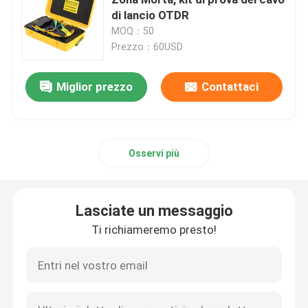
di lancio OTDR
MOQ：50
Componenti passive a fibra ottica
Prezzo：60USD
Componenti attivi della fibra ottica
Miglior prezzo
Contattaci
Sistema di gestione della fibra ottica
Osservi più
Cavo a fibra ottica
Lasciate un messaggio
Kit di attrezzi in fibra ottica
Ti richiameremo presto!
Attrezzature di prova in fibra ottica
Soluzioni di rete FTTx