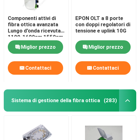
Componenti attivi di
EPON OLT a 8 porte
fibra ottica avanzata
con doppi regolatori di
Lungo d'onda ricevuta
tensione e uplink 10G
1100-1600nm 1550nm
CTB≥65dB Piattazza in
Miglior prezzo
Miglior prezzo
banda ±1dB 47-1006
MHz
Contattaci
Contattaci
Sistema di gestione della fibra ottica
(283)