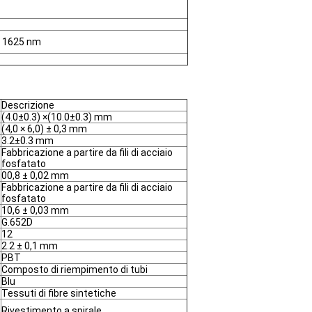
@ 1625 nm
Descrizione
(4.0±0.3) ×(10.0±0.3) mm
(4,0 × 6,0) ± 0,3 mm
3.2±0.3 mm
Fabbricazione a partire da fili di acciaio
fosfatato
00,8 ± 0,02 mm
Fabbricazione a partire da fili di acciaio
fosfatato
10,6 ± 0,03 mm
G.652D
12
2.2 ± 0,1 mm
PBT
Composto di riempimento di tubi
Blu
Tessuti di fibre sintetiche
Rivestimento a spirale