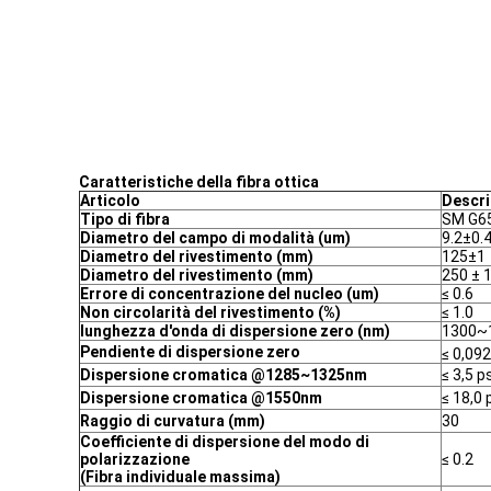
Caratteristiche della fibra ottica
Articolo
Descri
Tipo di fibra
SM G6
Diametro del campo di modalità (um)
9.2±0.
Diametro del rivestimento (mm)
125±1
Diametro del rivestimento (mm)
250 ± 
Errore di concentrazione del nucleo (um)
≤ 0.6
Non circolarità del rivestimento (%)
≤ 1.0
lunghezza d'onda di dispersione zero (nm)
1300~
Pendiente di dispersione zero
≤ 0,09
Dispersione cromatica @1285~1325nm
≤ 3,5 
Dispersione cromatica @1550nm
≤ 18,0
Raggio di curvatura (mm)
30
Coefficiente di dispersione del modo di
polarizzazione
≤ 0.2
(Fibra individuale massima)