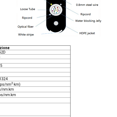
zione
52D
4
15
1324
2
2ps/nm
·km)
ps/nm.km
 ps/nm.km