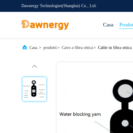
Dawnergy Technologies(Shanghai) Co., Ltd.
Casa
Prodot
Casa.
>
prodotti
>
Cavo a fibra ottica
>
Cable in fibra ot