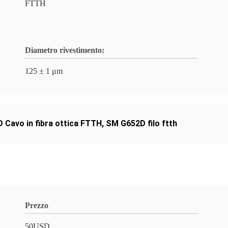
FTTH
Diametro rivestimento:
125 ± 1 μm
Cavo in fibra ottica FTTH
,
SM G652D filo ftth
Prezzo
50USD