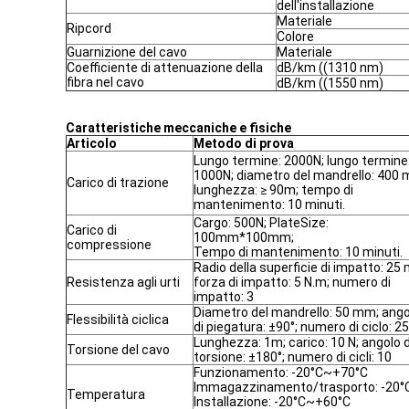
dell'installazione
Materiale
Ripcord
Colore
Guarnizione del cavo
Materiale
Coefficiente di attenuazione della
dB/km ((1310 nm)
fibra nel cavo
dB/km ((1550 nm)
Caratteristiche meccaniche e fisiche
Articolo
Metodo di prova
Lungo termine: 2000N; lungo termine
1000N; diametro del mandrello: 400
Carico di trazione
lunghezza: ≥ 90m; tempo di
mantenimento: 10 minuti.
Cargo: 500N; PlateSize:
Carico di
100mm*100mm;
compressione
Tempo di mantenimento: 10 minuti.
Radio della superficie di impatto: 25
Resistenza agli urti
forza di impatto: 5 N.m; numero di
impatto: 3
Diametro del mandrello: 50 mm; ango
Flessibilità ciclica
di piegatura: ±90°; numero di ciclo: 25
Lunghezza: 1m; carico: 10 N; angolo d
Torsione del cavo
torsione: ±180°; numero di cicli: 10
Funzionamento: -20°C~+70°C
Immagazzinamento/trasporto: -20
Temperatura
Installazione: -20°C~+60°C