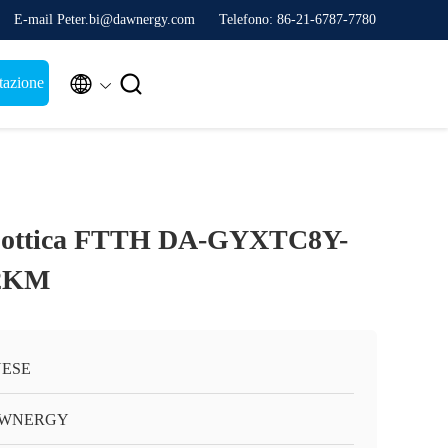
E-mail Peter.bi@dawnergy.com
Telefono: 86-21-6787-7780


tazione
ra ottica FTTH DA-GYXTC8Y-
-2KM
NESE
WNERGY