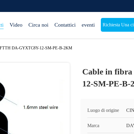
ti
Video
Circa noi
Contattici
eventi
Richiesta Una ci
tica FTTH DA-GYXTC8Y-12-SM-PE-B-2KM
Cable in fib
12-SM-PE-B
Luogo di origine
CI
Marca
DA