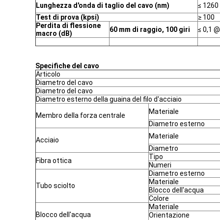
Lunghezza d'onda di taglio del cavo (nm)
≤ 1260
Test di prova (kpsi)
≥ 100
Perdita di flessione
60 mm di raggio, 100 giri
≤ 0,1 
macro (dB)
Specifiche del cavo
Articolo
Diametro del cavo
Diametro del cavo
Diametro esterno della guaina del filo d'acciaio
Materiale
Membro della forza centrale
Diametro esterno
Materiale
Acciaio
Diametro
Tipo
Fibra ottica
Numeri
Diametro esterno
Materiale
Tubo sciolto
Blocco dell'acqua
Colore
Materiale
Blocco dell'acqua
Orientazione